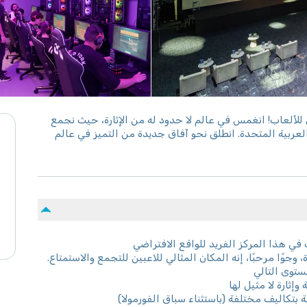
لألعاب! انغمس في عالم لا حدود له من الإثارة، حيث نجمع
لعربية المتحدة. انطلق نحو آفاق جديدة من التميز في عالم
ي هذا المركز الفريد للواقع الافتراضي
وًا مرحبًا، إنه المكان المثالي للاعبين للتجمع والاستمتاع.
ستوى التالي
إثارة لا مثيل لها