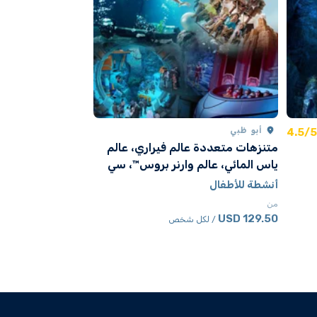
أبو ظبي
4.5/5
أبو ظبي
متنزهات متعددة عالم فيراري، عالم
عالم وارنر براذرز 
ياس المائي، عالم وارنر بروس™، سي
أنشطة للأطفال
وورلد أبوظبي
أنشطة للأطفال
من
من
68.50 USD
/ لكل 
129.50 USD
/ لكل شخص