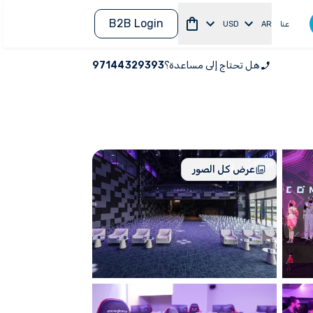
B2B Login
عنا
AR
USD
هل تحتاج إلى مساعدة؟
97144329393
عرض كل الصور