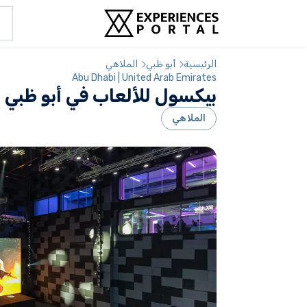
الرئيسية
أبو ظبي
الملاهي
Abu Dhabi | United Arab Emirates
بيكسول للألعاب في أبو ظبي
الملاهي