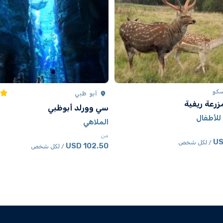
كو
أبو ظبي
زرعة ريفية
سي وورلد أبوظبي
للأطفال
الملاهي
من
/ لكل شخص
102.50 USD
/ لكل شخص