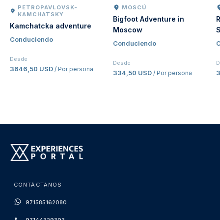
PETROPAVLOVSK-
MOSCÚ
KAMCHATSKY
Bigfoot Adventure in
R
Kamchatcka adventure
Moscow
S
Conduciendo
Conduciendo
C
Desde
Desde
D
3646,50 USD
/ Por persona
334,50 USD
/ Por persona
CONTÁCTANOS
971585162080