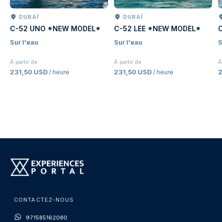
DUBAÏ
DUBAÏ
C-52 UNO *NEW MODEL*
C-52 LEE *NEW MODEL*
Sur l'eau
Sur l'eau
S
À partir de
À partir de
À
231,50 USD
231,50 USD
2
/ heure
/ heure
CONTACTEZ-NOUS
971585162080