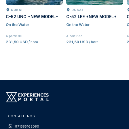
DUBAI
DUBAI
C-52 UNO *NEW MODEL*
C-52 LEE *NEW MODEL*
On the Water
On the Water
O
A partir de
A partir de
A
231,50 USD
231,50 USD
2
/ hora
/ hora
CONTATE-NOS
971585162080