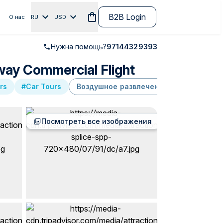
B2B Login
О нас
RU
USD
Нужна помощь?
97144329393
way Commercial Flight
rs
#Car Tours
Воздушное развлечение
Ориентир
Посмотреть все изображения