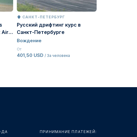
САНКТ-ПЕТЕРБУРГ
МОСКВА
s
Русский дрифтинг курс в
Русский курс
 Air
Санкт-Петербурге
Вождение
Вождение
От
494 USD
/ За че
От
401,50 USD
/ За человека
ОДА
ПРИНИМАНИЕ ПЛАТЕЖЕЙ: