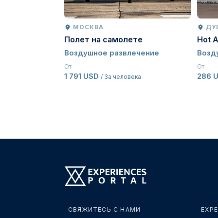
МОСКВА
ДУ
Полет на самолете
Hot A
Воздушное развлечение
Возд
От
От
1 791 USD
286 
/ За человека
СВЯЖИТЕСЬ С НАМИ
EXPE