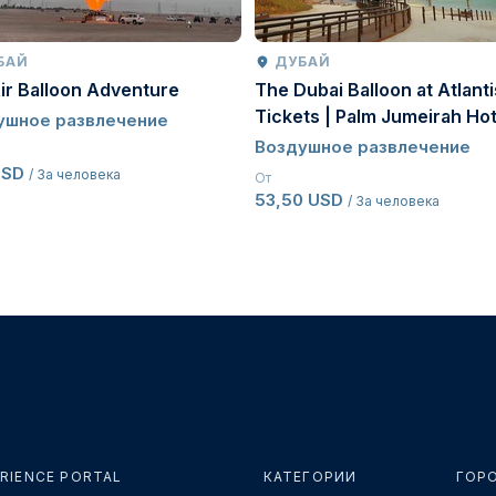
БАЙ
ДУБАЙ
ir Balloon Adventure
The Dubai Balloon at Atlanti
Tickets | Palm Jumeirah Hot
ушное развлечение
Balloon Experience Dubai
Воздушное развлечение
USD
/ За человека
От
53,50 USD
/ За человека
RIENCE PORTAL
КАТЕГОРИИ
ГОР