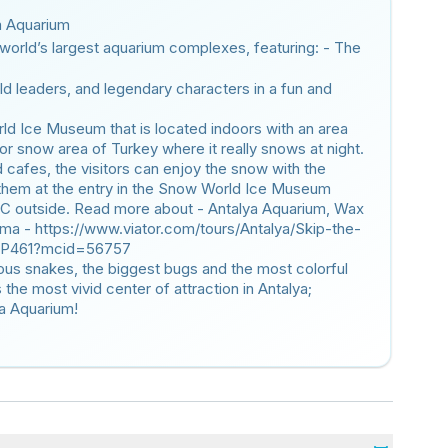
a Aquarium
 world’s largest aquarium complexes, featuring: - The
rld leaders, and legendary characters in a fun and
rld Ice Museum that is located indoors with an area
or snow area of Turkey where it really snows at night.
d cafes, the visitors can enjoy the snow with the
o them at the entry in the Snow World Ice Museum
 0C outside. Read more about - Antalya Aquarium, Wax
a - https://www.viator.com/tours/Antalya/Skip-the-
98P461?mcid=56757
ous snakes, the biggest bugs and the most colorful
 the most vivid center of attraction in Antalya;
ya Aquarium!