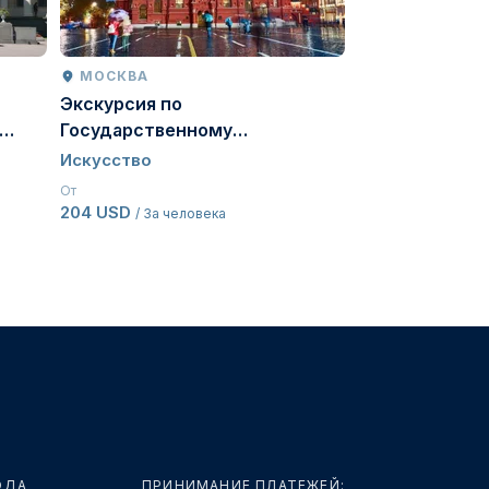
МОСКВА
МОСКВА
Экскурсия по
Экскурсия в 
Государственному
галерею
тв
Историческому музею
Искусство
Искусство
От
От
204 USD
173 USD
/ За человека
/ За чел
ОДА
ПРИНИМАНИЕ ПЛАТЕЖЕЙ: