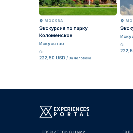
МОСКВА
МО
Экскурсия по парку
Экск
Коломенское
Иску
Искусство
От
222,
От
222,50 USD
/ За человека
СВЯЖИТЕСЬ С НАМИ
EXPE