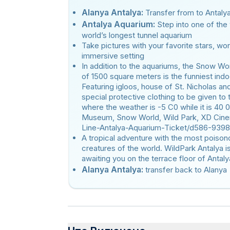
Alanya Antalya:
Transfer from to Antaly
Antalya Aquarium:
Step into one of the
world’s longest tunnel aquarium
Take pictures with your favorite stars, wo
immersive setting
In addition to the aquariums, the Snow Wo
of 1500 square meters is the funniest indo
Featuring igloos, house of St. Nicholas an
special protective clothing to be given t
where the weather is -5 C0 while it is 40
Museum, Snow World, Wild Park, XD Cinem
Line-Antalya-Aquarium-Ticket/d586-93
A tropical adventure with the most poison
creatures of the world. WildPark Antalya is
awaiting you on the terrace floor of Antal
Alanya Antalya:
transfer back to Alanya