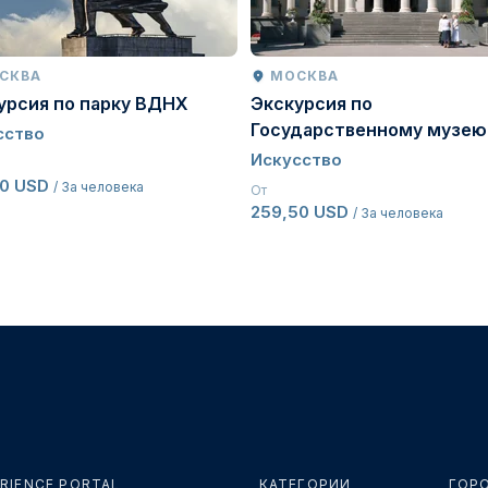
СКВА
МОСКВА
урсия по парку ВДНХ
Экскурсия по
Государственному музею
сство
изобразительных искусс
Искусство
Пушкина
50 USD
/ За человека
От
259,50 USD
/ За человека
RIENCE PORTAL
КАТЕГОРИИ
ГОР