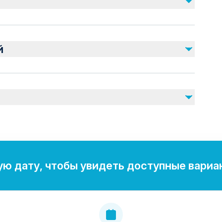
Не включено
Food and drinks, unless specified
й
nearby
r stroller
ssible
ю дату, чтобы увидеть доступные вариа