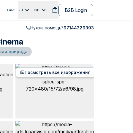
B2B Login
О нас
RU
USD
Нужна помощь?
97144329393
Cinema
кая природа
Посмотреть все изображения