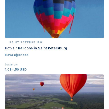
SAINT PETERSBURG
Hot-air balloons in Saint Petersburg
Hava eğlencesi
Başlangıç
1.084,50 USD