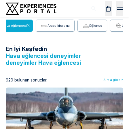
Hava eğlencesi
Araba kiralama
Eğlence
Luna
En İyi Keşfedin
Hava eğlencesi deneyimler
deneyimler
Hava eğlencesi
929 bulunan sonuçlar.
Sırala göre