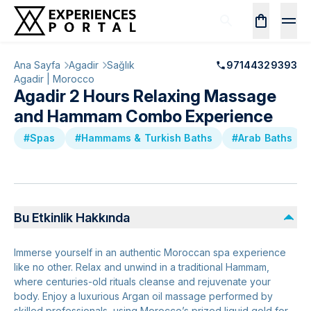
Ana Sayfa
Agadir
Sağlık
97144329393
Agadir | Morocco
Agadir 2 Hours Relaxing Massage
and Hammam Combo Experience
#Spas
#Hammams & Turkish Baths
#Arab Baths
Bu Etkinlik Hakkında
Immerse yourself in an authentic Moroccan spa experience
like no other. Relax and unwind in a traditional Hammam,
where centuries-old rituals cleanse and rejuvenate your
body. Enjoy a luxurious Argan oil massage performed by
skilled professionals, using Morocco’s prized liquid gold for