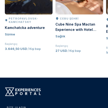
PETROPAVLOVSK-
CEBU ŞEHRI
KAMCHATSKY
Cube Nine Spa Mactan
R
Kamchatcka adventure
Experience with Hotel
E
Sürme
Transfer in Cebu |
Sağlık
V
S
Philippines
Başlangıç
Başlangıç
B
3.646,50 USD
/ Kişi başı
27 USD
/ Kişi başı
BIZE ULAŞIN