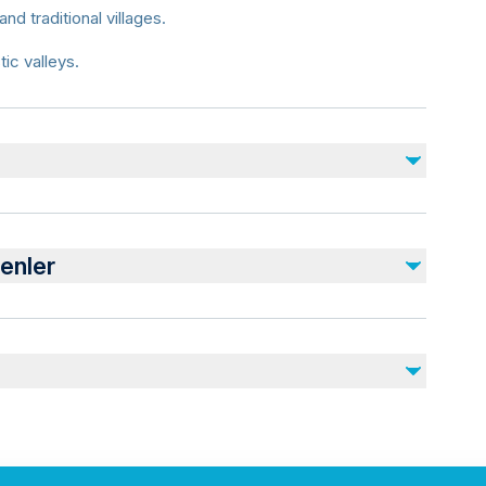
nd traditional villages.
ic valleys.
Dahil Değil
Lunch
enler
SINGLE ROOM 3 STAR HOTEL - 15 EURO
SINGLE ROOM CAVE HOTEL- 30 EURO
juries
rdiovascular health
vel of physical fitness