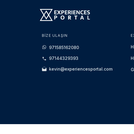
BIZE ULAŞIN
E
H
971585162080
97144329393
H
kevin@experiencesportal.com
G
©2020- 2025 Experience Portal | Tüm hakları saklıdır.