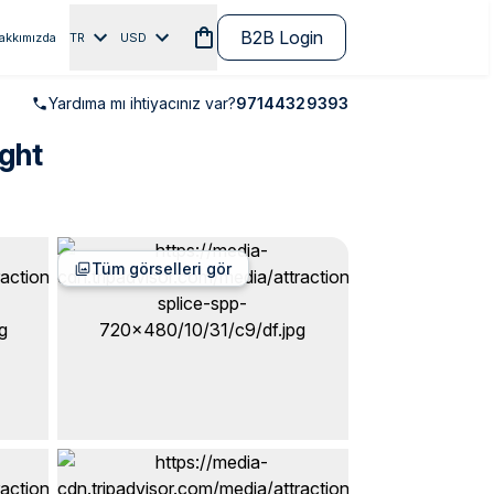
B2B Login
akkımızda
TR
USD
Yardıma mı ihtiyacınız var?
97144329393
ght
Tüm görselleri gör