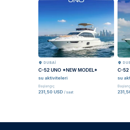
DUBAI
DU
C-52 UNO *NEW MODEL*
C-52
su aktiviteleri
su akt
Başlangıç
Başlan
231,50 USD
231,
/ saat