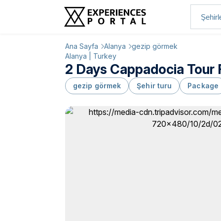
Ana Sayfa
Alanya
gezip görmek
Alanya | Turkey
2 Days Cappadocia Tour 
gezip görmek
Şehir turu
Package