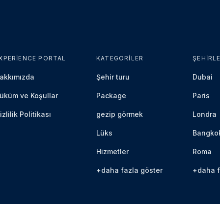
XPERIENCE PORTAL
KATEGORILER
ŞEHIRL
akkımızda
Şehir turu
Dubai
üküm ve Koşullar
Package
Paris
izlilik Politikası
gezip görmek
Londra
Lüks
Bangko
Hizmetler
Roma
+daha fazla göster
+daha f