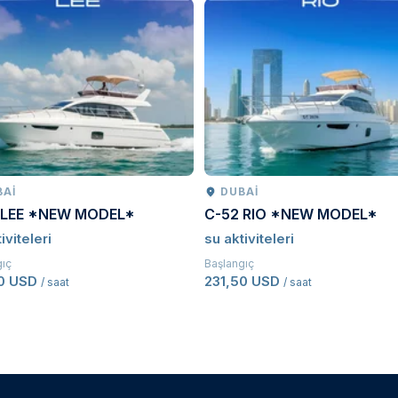
BAI
DUBAI
 LEE *NEW MODEL*
C-52 RIO *NEW MODEL*
iviteleri
su aktiviteleri
gıç
Başlangıç
50 USD
231,50 USD
/ saat
/ saat