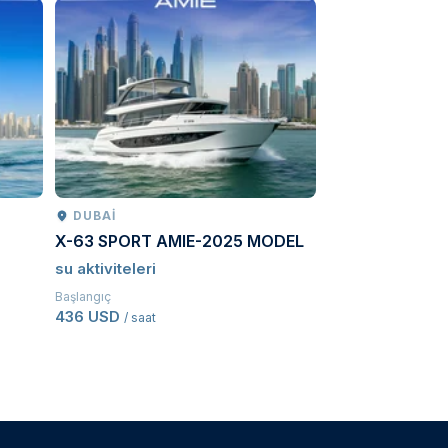
DUBAI
SOCHI
X-63 SPORT AMIE-2025 MODEL
Waterfall Safari
su aktiviteleri
Çöl safarisi
Başlangıç
Başlangıç
436 USD
247 USD
/ saat
/ Kişi baş