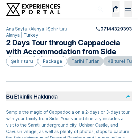
Ana Sayfa
Alanya
Şehir turu
97144329393
Alanya | Turkey
2 Days Tour through Cappadocia
with Accommodation from Side
Şehir turu
Package
Tarihi Turlar
Kültürel Turla
Bu Etkinlik Hakkında
Sample the magic of Cappadocia on a 2-days or 3-days tour
with your family from Side. Your varied itinerary includes a
visit to the Saratli underground city, Uchisar Castle, and
Cavusin village, as well as plenty of photos, stops to capture
the fairy chimneys of Devrent Pasabag and Lovers valleys,