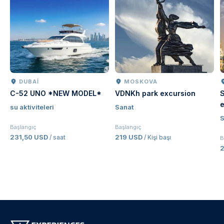
DUBAI
MOSKOVA
C-52 UNO *NEW MODEL*
VDNKh park excursion
S
e
su aktiviteleri
Sanat
S
Başlangıç
Başlangıç
231,50 USD
219 USD
/ saat
/ Kişi başı
B