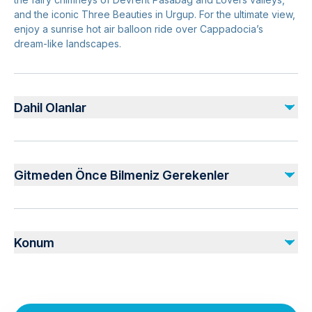
and the iconic Three Beauties in Urgup. For the ultimate view,
enjoy a sunrise hot air balloon ride over Cappadocia’s
dream-like landscapes.
Dahil Olanlar
Dahil
Air-conditioned vehicle
Gitmeden Önce Bilmeniz Gerekenler
Insurance
Dahil Değil
Wheelchair accessible
Lunch on the way
Infants and small children can ride in a pram or stroller
Drinks
Konum
Infants are required to sit on an adult’s lap
Comfortable shoes
Specialized infant seats are available
Water
Transportation options are wheelchair accessible
All areas and surfaces are wheelchair accessible