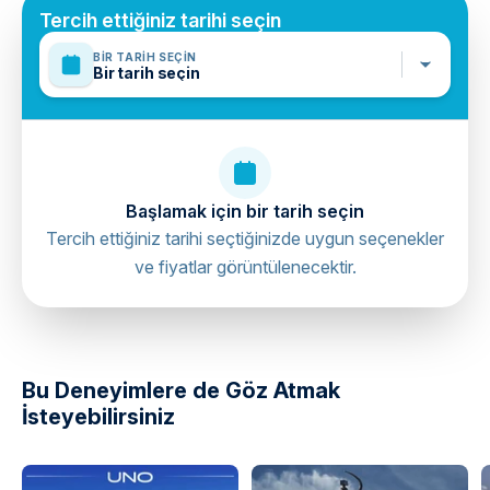
Suitable for all physical fitness levels
Tercih ettiğiniz tarihi seçin
Mobile or paper ticket accepted
BIR TARIH SEÇIN
Bir tarih seçin
Başlamak için bir tarih seçin
Tercih ettiğiniz tarihi seçtiğinizde uygun seçenekler
ve fiyatlar görüntülenecektir.
directions
Bu Deneyimlere de Göz Atmak
İsteyebilirsiniz