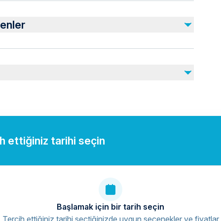
Dahil Değil
Drinks
enler
Photos or DVD
juries
 ettiğiniz tarihi seçin
Başlamak için bir tarih seçin
Tercih ettiğiniz tarihi seçtiğinizde uygun seçenekler ve fiyatlar