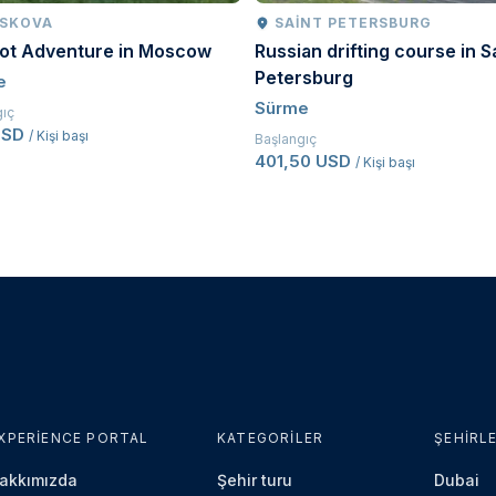
SKOVA
SAINT PETERSBURG
oot Adventure in Moscow
Russian drifting course in S
Petersburg
e
Sürme
gıç
USD
/ Kişi başı
Başlangıç
401,50 USD
/ Kişi başı
XPERIENCE PORTAL
KATEGORILER
ŞEHIRL
akkımızda
Şehir turu
Dubai