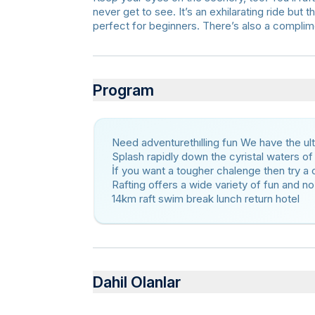
never get to see. It’s an exhilarating ride but t
perfect for beginners. There’s also a complimen
Program
Need adventurethılling fun We have the ulti
Splash rapidly down the cyristal waters of
İf you want a tougher chalenge then try a 
Rafting offers a wide variety of fun and n
14km raft swim break lunch return hotel
Dahil Olanlar