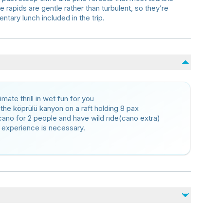
he rapids are gentle rather than turbulent, so they’re
tary lunch included in the trip.
mate thrill in wet fun for you
 the köprülü kanyon on a raft holding 8 pax
cano for 2 people and have wild rıde(cano extra)
o experience is necessary.