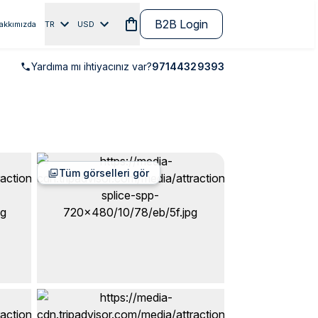
B2B Login
akkımızda
TR
USD
Yardıma mı ihtiyacınız var?
97144329393
Tüm görselleri gör