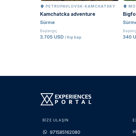
PETROPAVLOVSK-KAMCHATSKY
MO
Kamchatcka adventure
Bigf
Sürme
Sürm
Başlangıç
Başlan
3.705 USD
340 
/ Kişi başı
BIZE ULAŞIN
E
H
971585162080