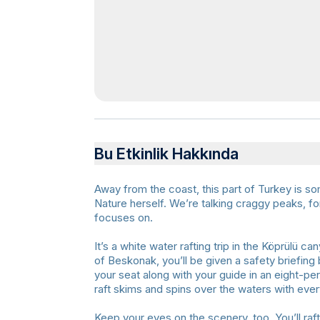
Bu Etkinlik Hakkında
Away from the coast, this part of Turkey is 
Nature herself. We’re talking craggy peaks, fore
focuses on.
It’s a white water rafting trip in the Köprülü ca
of Beskonak, you’ll be given a safety briefing
your seat along with your guide in an eight-per
raft skims and spins over the waters with eve
Keep your eyes on the scenery, too. You’ll raft