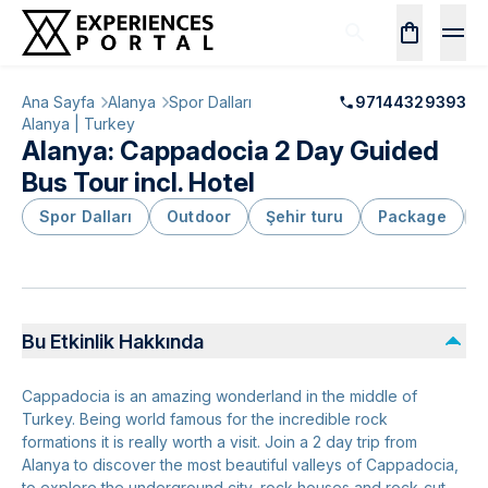
Ana Sayfa
Alanya
Spor Dalları
97144329393
Alanya | Turkey
Alanya: Cappadocia 2 Day Guided
Bus Tour incl. Hotel
Spor Dalları
Outdoor
Şehir turu
Package
M
Bu Etkinlik Hakkında
Cappadocia is an amazing wonderland in the middle of
Turkey. Being world famous for the incredible rock
formations it is really worth a visit. Join a 2 day trip from
Alanya to discover the most beautiful valleys of Cappadocia,
to explore the underground city, rock houses and rock-cut