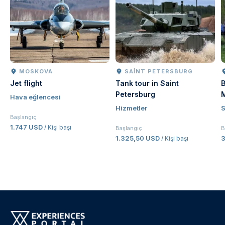
MOSKOVA
SAINT PETERSBURG
Jet flight
Tank tour in Saint
B
Petersburg
Hava eğlencesi
Hizmetler
Başlangıç
1.747 USD
/ Kişi başı
Başlangıç
B
1.325,50 USD
3
/ Kişi başı