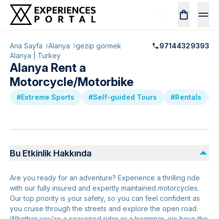
Ana Sayfa
Alanya
gezip görmek
97144329393
Alanya | Turkey
Alanya Rent a
Motorcycle/Motorbike
#Extreme Sports
#Self-guided Tours
#Rentals
#
Bu Etkinlik Hakkında
Are you ready for an adventure? Experience a thrilling ride
with our fully insured and expertly maintained motorcycles.
Our top priority is your safety, so you can feel confident as
you cruise through the streets and explore the open road.
Whether you're a seasoned rider or a beginner, we have the