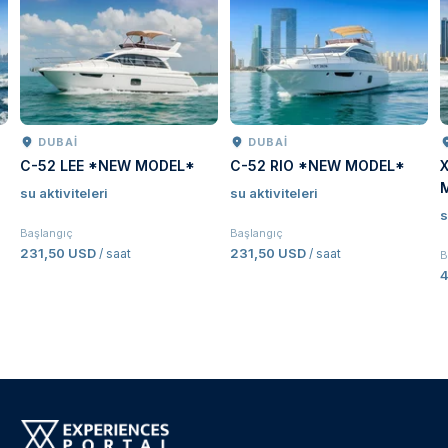
DUBAI
DUBAI
C-52 LEE *NEW MODEL*
C-52 RIO *NEW MODEL*
su aktiviteleri
su aktiviteleri
s
Başlangıç
Başlangıç
231,50 USD
231,50 USD
/ saat
/ saat
B