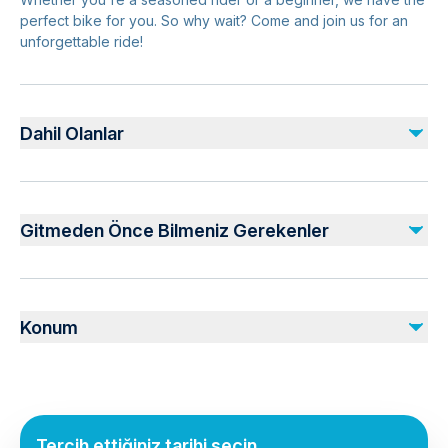
perfect bike for you. So why wait? Come and join us for an
unforgettable ride!
Dahil Olanlar
Dahil
Helmet
Gitmeden Önce Bilmeniz Gerekenler
Insurance
Dahil Değil
Public transportation options are available nearby
Fuel surcharge
Infants are required to sit on an adult’s lap
Konum
Not recommended for pregnant travelers
Suitable for all physical fitness levels
Mobile or paper ticket accepted
Tercih ettiğiniz tarihi seçin