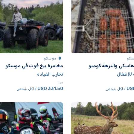
كو
موسكو
هاسكي والنزهة كومبو
مغامرة بيغ فوت في موسكو
للأطفال
تجارب القيادة
من
331.50 USD
/ لكل شخص
/ لكل شخص