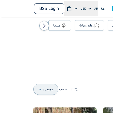
B2B Login
عنا
AR
USD
إجازة منزلية
طبيعة
ترتيب حسب:
موصى به