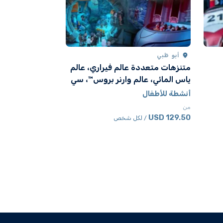
أبو ظبي
متنزهات متعددة عالم فيراري، عالم
ياس المائي، عالم وارنر بروس™، سي
وورلد أبوظبي
أنشطة للأطفال
من
129.50 USD
/ لكل شخص