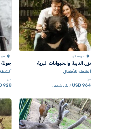
موسكو
موس
نزل الدببة والحيوانات البرية
جولة 
أنشطة للأطفال
أنشطة 
من
من
928 USD
964 USD
/ لكل شخص