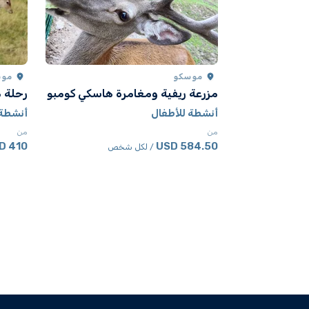
موسكو
موس
مزرعة ريفية ومغامرة هاسكي كومبو
رحلة م
أنشطة للأطفال
أنشطة 
من
من
410 USD
584.50 USD
/ لكل شخص