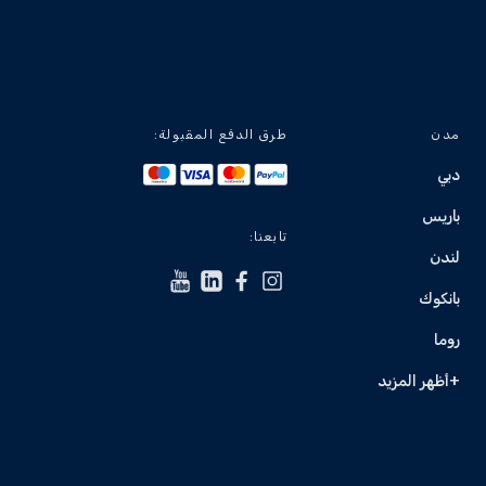
مدن
طرق الدفع المقبولة:
دبي
باريس
تابعنا:
لندن
بانكوك
روما
+أظهر المزيد