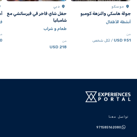
موسكو
دبي
جولة هاسكي والنزهة كومبو
حفل شاي فاخر في فيرساتشي مع
أم
شامبانيا
أنشطة للأطفال
فن
طعام و شراب
من
من
SD
951 USD
/ لكل شخص
من
218 USD
تواصل معنا
971585162080