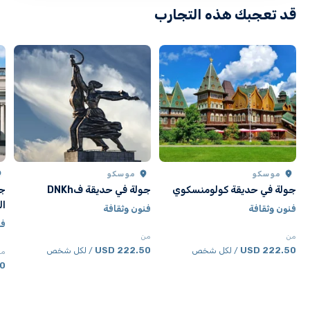
تتوفر غرفة رضاعة مخصصة للأمهات المرضعات.
قد تعجبك هذه التجارب
خدمة صف السيارات متوفرة في teamLab Phenomena.
خيارات الطعام والشراب متاحة. المزيد من التفاصيل قريبًا.
جميع الحجوزات نهائية. لا استرداد للرسوم. لا إلغاء.
موسكو
موسكو
جولة في حديقة كولومنسكوي
جولة في حديقة فDNKh
جو
ال
فنون وثقافة
فنون وثقافة
فن
من
من
222.50 USD
222.50 USD
/ لكل شخص
/ لكل شخص
من
SD