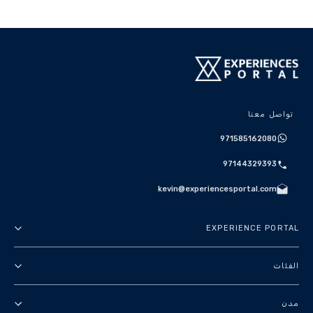
تواصل معنا
971585162080
97144329393
kevin@experiencesportal.com
EXPERIENCE PORTAL
عنا
الفئات
الأحكام والشروط
جولات في المدينة
مدن
سياسة الخصوصية