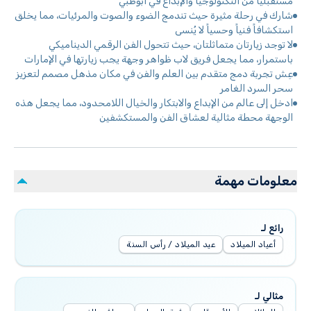
مستقبلياً من التكنولوجيا والإبداع في أبوظبي
شارك في رحلة مثيرة حيث تندمج الضوء والصوت والمرئيات، مما يخلق
استكشافاً فنياً وحسياً لا يُنسى
لا توجد زيارتان متماثلتان، حيث تتحول الفن الرقمي الديناميكي
باستمرار، مما يجعل فريق لاب ظواهر وجهة يجب زيارتها في الإمارات
عِش تجربة دمج متقدم بين العلم والفن في مكان مذهل مصمم لتعزيز
سحر السرد الغامر
ادخل إلى عالم من الإبداع والابتكار والخيال اللامحدود، مما يجعل هذه
الوجهة محطة مثالية لعشاق الفن والمستكشفين
معلومات مهمة
رائع لـ
أعياد الميلاد
عيد الميلاد / رأس السنة
مثالي لـ