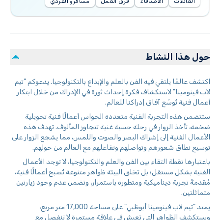
العائلات
الأصدقاء
فرق العمل
مسافرو الفردي
حول هذا النشاط
اكتشف عالمًا يلتقي فيه الفن بالعلم والإبداع بالتكنولوجيا. يدعوكم "تيم
لاب فينومينا" لاستكشاف فكرة إحداث ثورة في الإدراك من خلال ابتكار
أعمال فنية تُوسّع آفاق إدراكنا للعالم.
ستتضمن هذه التجربة الفنية متعددة الحواس أعمالًا فنية تحويلية
ضخمة، تأخذ الزوار في رحلة حسية غنية تتجاوز المألوف. تهدف هذه
الأعمال الفنية إلى إشراك البصر والصوت واللمس، مما يشجع الزوار على
توسيع نطاق شعورهم وتواصلهم وتفاعلهم مع العالم من حولهم.
باعتبارها نقطة التقاء بين الفن والعلم والتكنولوجيا، لا توجد الأعمال
الفنية بشكل مستقل؛ بل تخلق البيئة ظواهر متنوعة تُصبح أعمالًا فنية،
مُقدمةً تجربة ديناميكية ومتطورة باستمرار، وتضمن عدم وجود زيارتين
متماثلتين.
يمتد "تيم لاب فينومينا أبوظبي" على مساحة 17,000 متر مربع،
ويستكشف الظواهر التي تعيش في علاقة مستمرة لا تنفصل مع