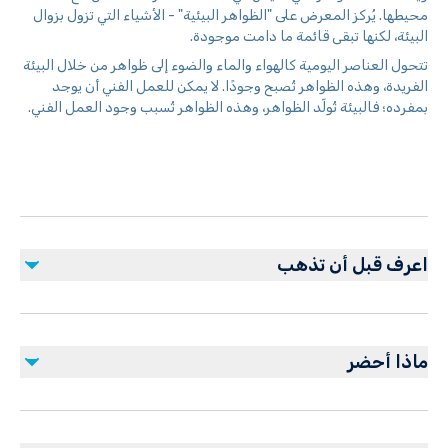
محيطها. يُركز المعرض على "الظواهر البيئية" - الأشياء التي تزول بزوال
البيئة، لكنها تبقى قائمة ما دامت موجودة.
تتحول العناصر اليومية كالهواء والماء والضوء إلى ظواهر من خلال البيئة
الفريدة، وهذه الظواهر تُصبح وجودًا. لا يمكن للعمل الفني أن يوجد
بمفرده؛ فالبيئة تُولّد الظواهر، وهذه الظواهر تُسبب وجود العمل الفني.
اعرف قبل أن تذهب
ارتدِ ملابس مريحة وعملية وأحذية داعمة، إذ لا يُسمح بارتداء
الكعب العالي. للحصول على صور جذابة، ارتدِ ملابس بيضاء أو
ماذا أحضر
سادة اللون أمام عروض الإضاءة. تتضمن بعض المعروضات
عناصر مائية، لذا يُنصح بارتداء ملابس يمكن طيّها حتى الركبتين.
تذكرة دخول صالحة.
يُسمح بالتصوير الفوتوغرافي والفيديو، ولكن بشرط عدم إزعاج