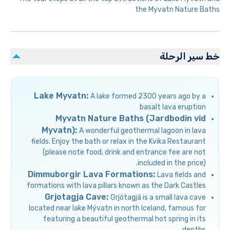
the Myvatn Nature Baths
خط سير الرحلة
Lake Myvatn:
A lake formed 2300 years ago by a
basalt lava eruption
Myvatn Nature Baths (Jardbodin vid
Myvatn):
A wonderful geothermal lagoon in lava
fields. Enjoy the bath or relax in the Kvika Restaurant
(please note food, drink and entrance fee are not
included in the price).
Dimmuborgir Lava Formations:
Lava fields and
formations with lava pillars known as the Dark Castles
Grjotagja Cave:
Grjótagjá is a small lava cave
located near lake Mývatn in north Iceland, famous for
featuring a beautiful geothermal hot spring in its
depths.