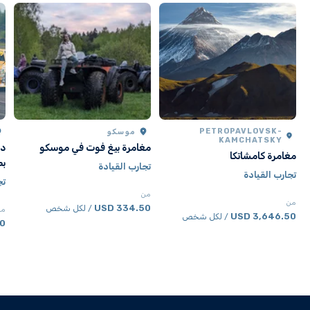
PETROPAVLOVSK-
موسكو
KAMCHATSKY
مغامرة بيغ فوت في موسكو
دو
مغامرة كامشاتكا
بط
تجارب القيادة
تجارب القيادة
تج
من
من
334.50 USD
/ لكل شخص
من
3,646.50 USD
/ لكل شخص
SD