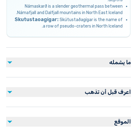
Námaskarð is a slender geothermal pass between
Námafjall and Dalfjall mountains in North East Iceland.
Skutustaoagigar:
Skútustaðagígar is the name of
a row of pseudo-craters in North Iceland.
ما يشمله
مشمول
Guided tour
اعرف قبل أن تذهب
غير مشمول
Snacks
Suitable for all physical fitness levels
Entrance ticket nature baths (approx. 7,400 ISK Adult)
Mobile or paper ticket accepted
الموقع