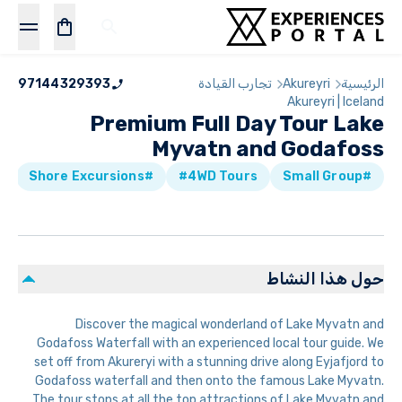
الرئيسية
Akureyri
تجارب القيادة
97144329393
Akureyri | Iceland
Premium Full Day Tour Lake
Myvatn and Godafoss
all Tours
#Shore Excursions
#4WD Tours
#Small Group
حول هذا النشاط
Discover the magical wonderland of Lake Myvatn and
Godafoss Waterfall with an experienced local tour guide. We
set off from Akureryi with a stunning drive along Eyjafjord to
Godafoss waterfall and then onto the famous Lake Myvatn.
The tour stops at all the top attractions of Lake Myvatn and