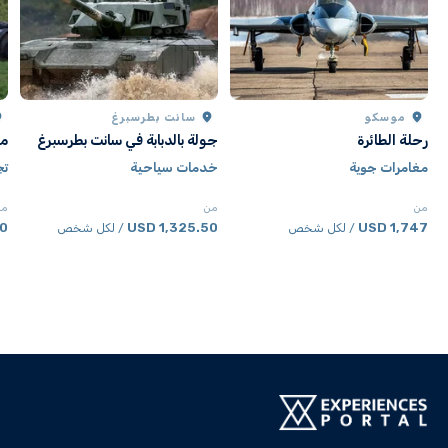
موسكو
سانت بطرسبرغ
رحلة الطائرة
جولة بالدبابة في سانت بطرسبرغ
مغ
مغامرات جوية
خدمات سياحية
تج
من
من
من
SD
1,325.50 USD
1,747 USD
/ لكل شخص
/ لكل شخص