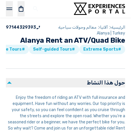
الرئيسية
ألانيا
معالم وجولات سياحية
97144329393
Alanya | Turkey
Alanya Rent an ATV/Quad Bike
#Mountain Bike Tours
#Self-guided Tours
#Extreme Sports
حول هذا النشاط
Enjoy the freedom of riding an ATV with full insurance and
equipment. Have fun without any worries. Our top priority is
your safety, so you can feel confident as you cruise through
the streets and explore the open road. Whether you're a
seasoned rider or a beginner, we have the perfect bike for you.
So why wait? Come and join us for an unforgettable ride! Rent