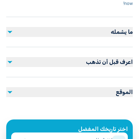
now!
ما يشمله
مشمول
Helmet
اعرف قبل أن تذهب
Insurance
ATV 350cc
Public transportation options are available nearby
غير مشمول
Infants are required to sit on an adult’s lap
Fuel surcharge
الموقع
Not recommended for pregnant travelers
Suitable for all physical fitness levels
Mobile or paper ticket accepted
اختر تاريخك المفضل