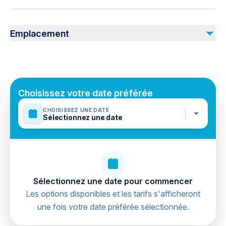
Service animals allowed
Public transportation options are available nearby
Emplacement
Infants are required to sit on an adult’s lap
Specialized infant seats are available
Mobile or paper ticket accepted
Choisissez votre date préférée
CHOISISSEZ UNE DATE
Sélectionnez une date
Sélectionnez une date pour commencer
Les options disponibles et les tarifs s'afficheront
une fois votre date préférée sélectionnée.
directions