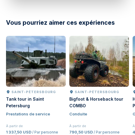
Vous pourriez aimer ces expériences
SAINT-PÉTERSBOURG
SAINT-PÉTERSBOURG
Tank tour in Saint
Bigfoot & Horseback tour
H
Petersburg
COMBO
P
Prestations de service
Conduite
À partir de
À partir de
À
1 337,50 USD
790,50 USD
/ Par personne
/ Par personne