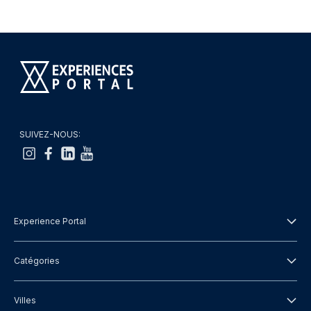
SUIVEZ-NOUS:
Experience Portal
À propos de nous
Catégories
Conditions Générales
Visites de la ville
Villes
Politique de Confidentialité