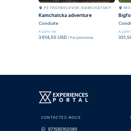
PETROPAVLOVSK-KAMCHATSKY
MO
Kamchatcka adventure
Bigf
Conduite
Condu
À partir de
À parti
3 614,50 USD
331,
/ Par personne
CONTACTEZ-NOUS
971585162080