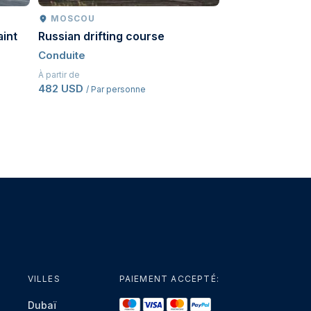
MOSCOU
MOSCOU
aint
Russian drifting course
Go-karts
Conduite
Conduite
À partir de
À partir de
482 USD
530,50 USD
/ Par personne
/ Pa
VILLES
PAIEMENT ACCEPTÉ:
Dubaï