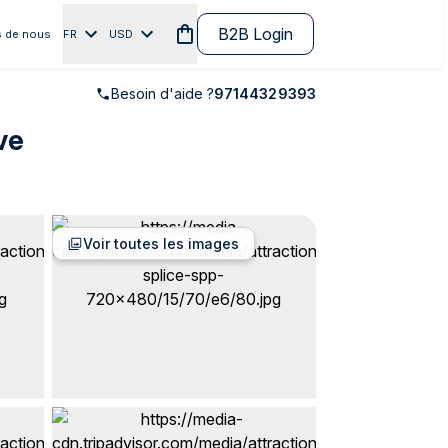
B2B Login
 de nous
FR
USD
Besoin d'aide ?
97144329393
ve
Voir toutes les images