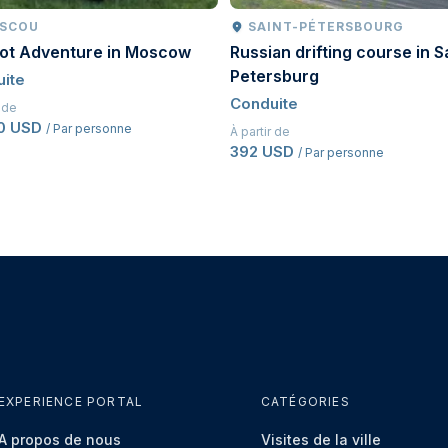
SCOU
SAINT-PÉTERSBOURG
oot Adventure in Moscow
Russian drifting course in S
Petersburg
ite
Conduite
r de
50 USD
/ Par personne
À partir de
392 USD
/ Par personne
EXPERIENCE PORTAL
CATÉGORIES
À propos de nous
Visites de la ville