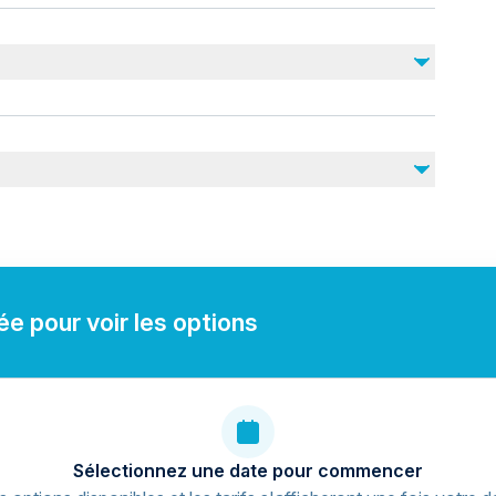
Non inclus
Photos & Videos
Drinks
Cave Entrance Ticket ( 150 Lira ) 2024
e pour voir les options
Sélectionnez une date pour commencer