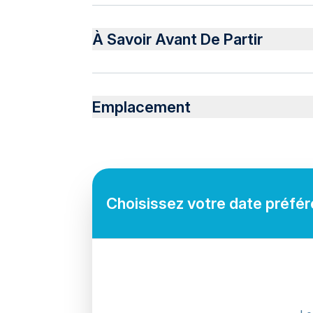
Inclus
Pick-up Service
À Savoir Avant De Partir
Lunch
Guiding
Insurance
Suitable for all physical fitness levels
Mobile or paper ticket accepted
Emplacement
Choisissez votre date préféré