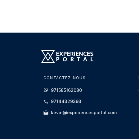
CONTACTEZ-NOUS
971585162080
97144329393
kevin@experiencesportal.com