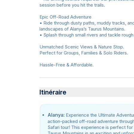
session before you hit the trails.
Epic Off-Road Adventure
• Ride through dusty paths, muddy tracks, and 
landscapes of Alanya’s Taurus Mountains.
• Splash through small rivers and tackle rough 
Unmatched Scenic Views & Nature Stop.
Perfect for Groups, Families & Solo Riders.
Hassle-Free & Affordable.
Itinéraire
Alanya:
Experience the Ultimate Adventur
action-packed off-road adventure through 
Safari tour! This experience is perfect fo
Taurus Mountains in an exciting and unfo