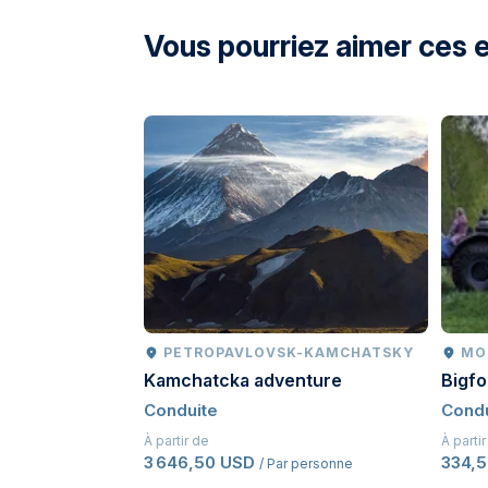
directions
Vous pourriez aimer ces 
PETROPAVLOVSK-KAMCHATSKY
MO
Kamchatcka adventure
Bigf
Conduite
Condu
À partir de
À parti
3 646,50 USD
334,
/ Par personne