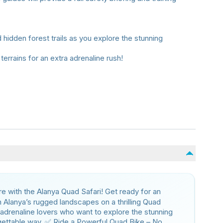
hidden forest trails as you explore the stunning
terrains for an extra adrenaline rush!
e with the Alanya Quad Safari! Get ready for an
Alanya’s rugged landscapes on a thrilling Quad
r adrenaline lovers who want to explore the stunning
rgettable way. ✅ Ride a Powerful Quad Bike – No