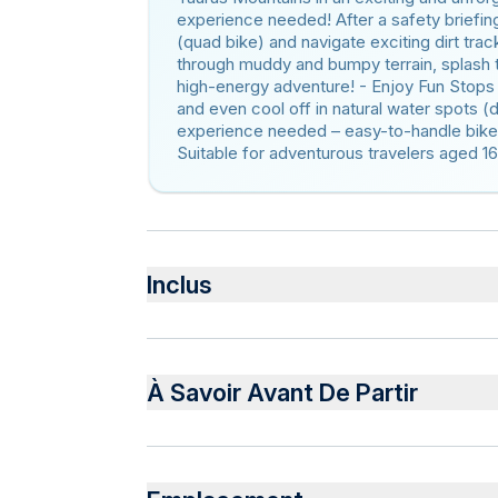
experience needed! After a safety briefing
(quad bike) and navigate exciting dirt trac
through muddy and bumpy terrain, splash t
high-energy adventure! - Enjoy Fun Stops
and even cool off in natural water spots 
experience needed – easy-to-handle bikes
Suitable for adventurous travelers aged 1
Inclus
Inclus
Hotel pickup and drop-off
À Savoir Avant De Partir
Helmet
Fuel surcharge
ATV/quad biking adventure
Infants are required to sit on an adult’s lap
Not recommended for pregnant travelers