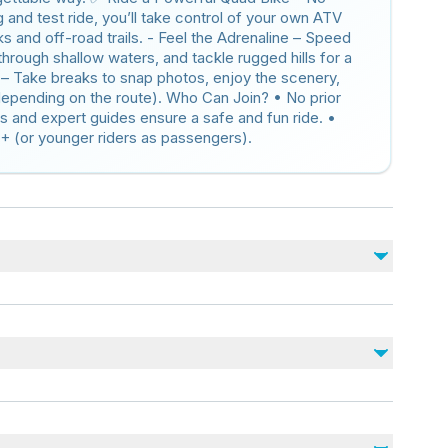
 and test ride, you’ll take control of your own ATV
ks and off-road trails. - Feel the Adrenaline – Speed
hrough shallow waters, and tackle rugged hills for a
 – Take breaks to snap photos, enjoy the scenery,
(depending on the route). Who Can Join? • No prior
 and expert guides ensure a safe and fun ride. •
6+ (or younger riders as passengers).
Non inclus
DVD (available to purchase) 6 euro
Bandanas and sunglasses (3 )euro