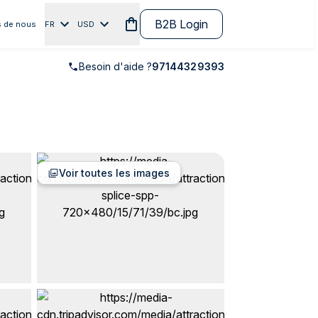
B2B Login
 de nous
FR
USD
Besoin d'aide ?
97144329393
Voir toutes les images