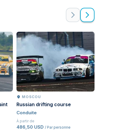
MOSCOU
MOSCOU
aint
Russian drifting course
Go-karts
Conduite
Conduite
À partir de
À partir de
486,50 USD
535 USD
/ Par personne
/ Par pe