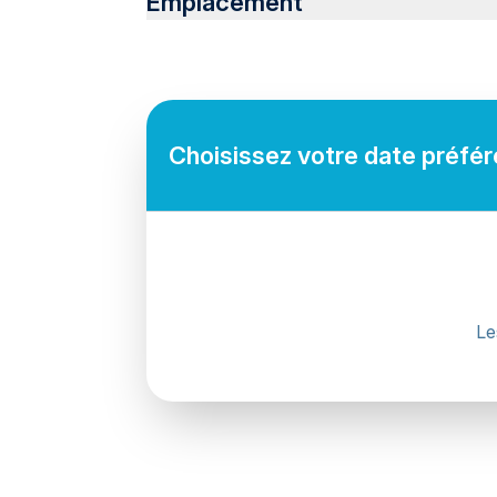
Emplacement
Suitable for all physical fitness levels
Mobile or paper ticket accepted
Choisissez votre date préféré
Le