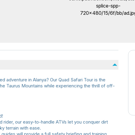
ed adventure in Alanya? Our Quad Safari Tour is the
e Taurus Mountains while experiencing the thrill of off-
d!
 rider, our easy-to-handle ATVs let you conquer dirt
ky terrain with ease.
guides will provide a full safety briefing and training