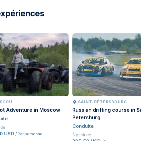
expériences
SCOU
SAINT-PÉTERSBOURG
oot Adventure in Moscow
Russian drifting course in S
Petersburg
ite
Conduite
r de
50 USD
/ Par personne
À partir de