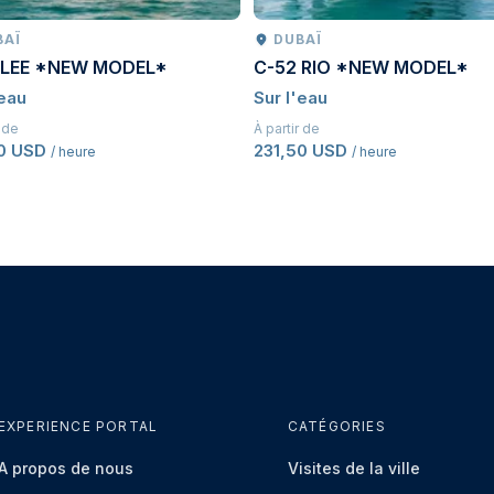
BAÏ
DUBAÏ
 LEE *NEW MODEL*
C-52 RIO *NEW MODEL*
'eau
Sur l'eau
r de
À partir de
50 USD
231,50 USD
/ heure
/ heure
EXPERIENCE PORTAL
CATÉGORIES
À propos de nous
Visites de la ville