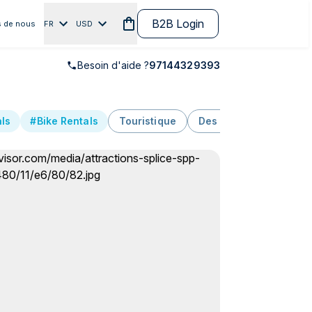
B2B Login
 de nous
FR
USD
Besoin d'aide ?
97144329393
als
#Bike Rentals
Touristique
Des sports
extérie