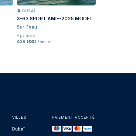
DUBAÏ
SOCHI
X-63 SPORT AMIE-2025 MODEL
Waterfall Safari
Sur l'eau
Safari dans un 
À partir de
À partir de
436 USD
246 USD
/ heure
/ Par pe
VILLES
PAIEMENT ACCEPTÉ:
Dubaï