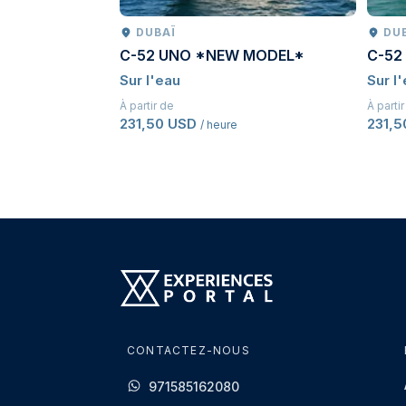
DUBAÏ
DU
C-52 UNO *NEW MODEL*
C-52
Sur l'eau
Sur l
À partir de
À parti
231,50 USD
231,
/ heure
CONTACTEZ-NOUS
971585162080