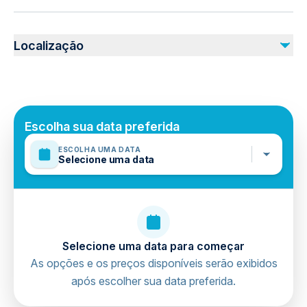
Service animals allowed
Public transportation options are available nearby
Localização
Infants are required to sit on an adult’s lap
Specialized infant seats are available
Mobile or paper ticket accepted
Escolha sua data preferida
ESCOLHA UMA DATA
Selecione uma data
Selecione uma data para começar
As opções e os preços disponíveis serão exibidos
após escolher sua data preferida.
directions