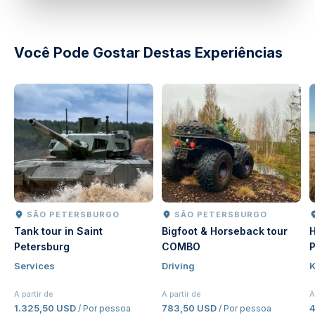
Você Pode Gostar Destas Experiências
SÃO PETERSBURGO
SÃO PETERSBURGO
Tank tour in Saint
Bigfoot & Horseback tour
H
Petersburg
COMBO
P
Services
Driving
K
A partir de
A partir de
A
1.325,50 USD
783,50 USD
/ Por pessoa
/ Por pessoa