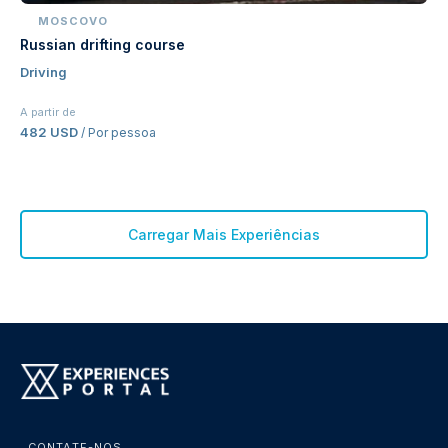
MOSCOVO
Russian drifting course
Driving
A partir de
482 USD
/ Por pessoa
Carregar Mais Experiências
CONTATE-NOS