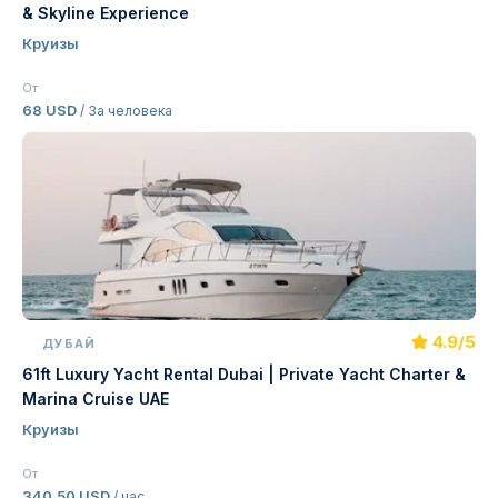
& Skyline Experience
Круизы
От
68 USD
/ За человека
4.9/5
ДУБАЙ
61ft Luxury Yacht Rental Dubai | Private Yacht Charter &
Marina Cruise UAE
Круизы
От
340,50 USD
/ час