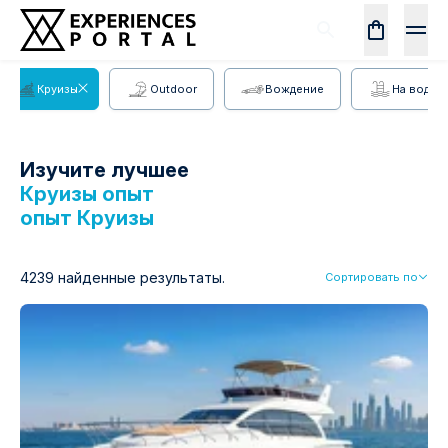
Круизы
Outdoor
Вождение
На воде
Изучите лучшее
Круизы опыт
опыт
Круизы
4239 найденные результаты.
Сортировать по