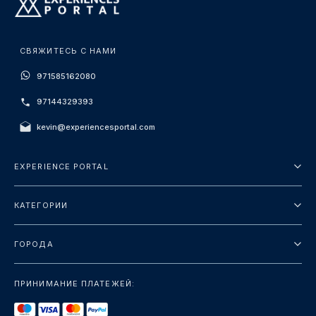
СВЯЖИТЕСЬ С НАМИ
971585162080
97144329393
kevin@experiencesportal.com
EXPERIENCE PORTAL
О нас
КАТЕГОРИИ
Условия и положения
Городские туры
Политика конфиденциальности
ГОРОДА
упаковка
Дубай
Ориентиры
ПРИНИМАНИЕ ПЛАТЕЖЕЙ:
Париж
Роскошь