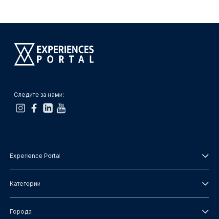
Следите за нами:
Experience Portal
О нас
Категории
Условия и положения
Городские туры
Города
Политика конфиденциальности