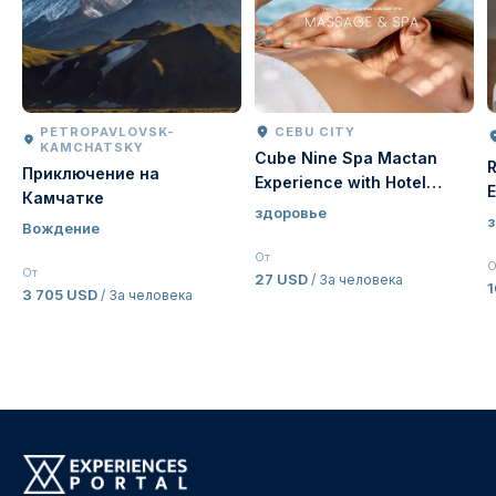
PETROPAVLOVSK-
СEBU CITY
KAMCHATSKY
Cube Nine Spa Mactan
R
Приключение на
Experience with Hotel
E
Камчатке
Transfer in Cebu |
здоровье
V
Вождение
Philippines
От
О
От
27 USD
/ За человека
3 705 USD
/ За человека