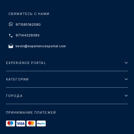
СВЯЖИТЕСЬ С НАМИ
971585162080
97144329393
kevin@experiencesportal.com
EXPERIENCE PORTAL
О нас
КАТЕГОРИИ
Условия и положения
Городские туры
Политика конфиденциальности
ГОРОДА
упаковка
Дубай
Ориентиры
ПРИНИМАНИЕ ПЛАТЕЖЕЙ:
Париж
Роскошь
Лондон