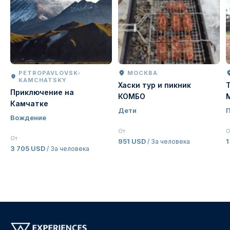
PETROPAVLOVSK-
МОСКВА
KAMCHATSKY
Хаски тур и пикник
Приключение на
КОМБО
Камчатке
Дети
Вождение
От
О
От
951 USD
1
/ За человека
3 705 USD
/ За человека