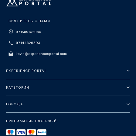
СВЯЖИТЕСЬ С НАМИ
971585162080
97144329393
kevin@experiencesportal.com
EXPERIENCE PORTAL
О нас
КАТЕГОРИИ
Условия и положения
Городские туры
Политика конфиденциальности
ГОРОДА
упаковка
Дубай
Ориентиры
ПРИНИМАНИЕ ПЛАТЕЖЕЙ:
Париж
Роскошь