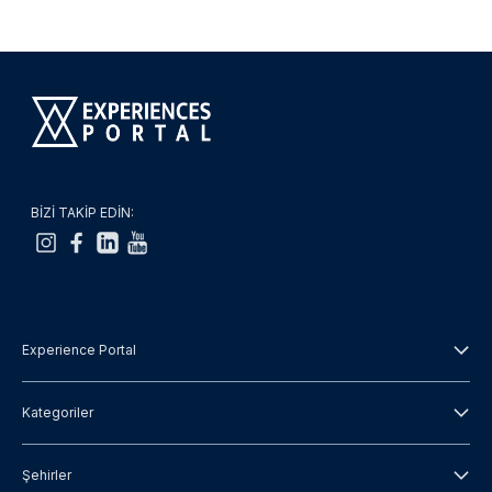
BİZİ TAKİP EDİN:
Experience Portal
Hakkımızda
Kategoriler
Hüküm ve Koşullar
Şehir turu
Şehirler
Gizlilik Politikası