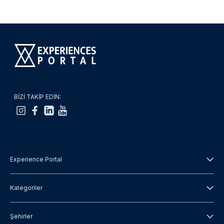
BİZİ TAKİP EDİN:
Experience Portal
Hakkımızda
Kategoriler
Hüküm ve Koşullar
Şehir turu
Şehirler
Gizlilik Politikası