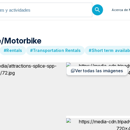
Acerca de 
e/Motorbike
#Rentals
#Transportation Rentals
#Short term availabi
Ver todas las imágenes