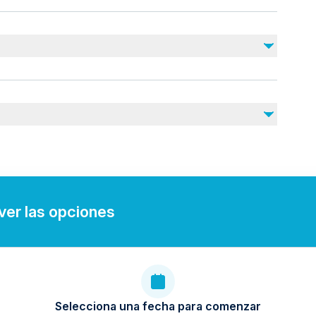
No incluido
Fuel surcharge
nearby
 ver las opciones
Selecciona una fecha para comenzar