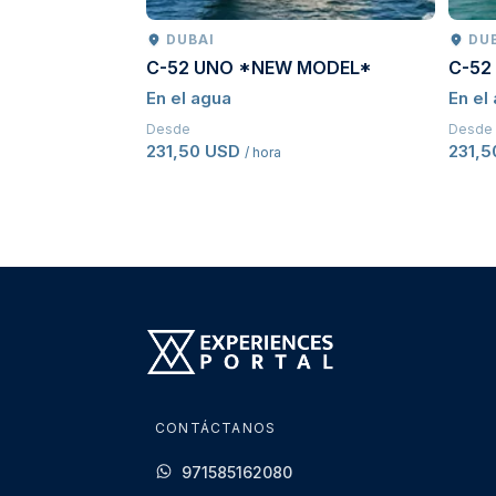
DUBAI
DU
C-52 UNO *NEW MODEL*
C-52
En el agua
En el
Desde
Desde
231,50 USD
231,
/ hora
CONTÁCTANOS
971585162080