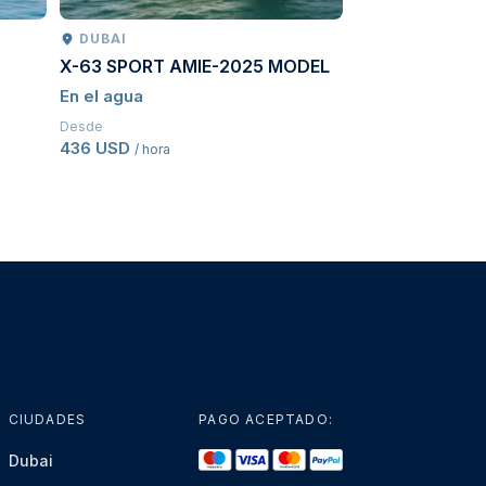
DUBAI
SOCHI
X-63 SPORT AMIE-2025 MODEL
Waterfall Safari
En el agua
Safari del desie
Desde
Desde
436 USD
241 USD
/ hora
/ Por per
CIUDADES
PAGO ACEPTADO:
Dubai