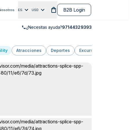
B2B Login
Nosotros
ES
USD
¿Necesitas ayuda?
97144329393
lity
Atracciones
Deportes
Excursiones
Alquile