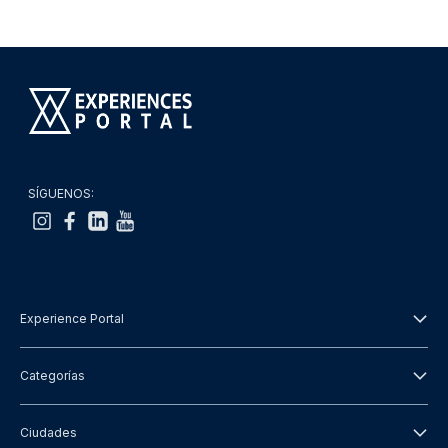
SÍGUENOS:
Experience Portal
Acerca de nosotros
Categorías
Términos y Condiciones
Excursiones
Ciudades
Política de Privacidad