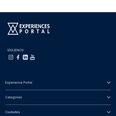
SÍGUENOS:
Experience Portal
Acerca de nosotros
Categorías
Términos y Condiciones
Excursiones
Ciudades
Política de Privacidad