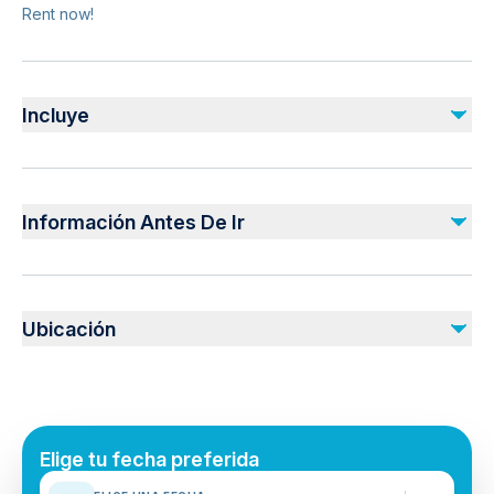
Rent now!
Incluye
Incluido
Helmet
Información Antes De Ir
Insurance
ATV 350cc
Public transportation options are available nearby
No incluido
Infants are required to sit on an adult’s lap
Fuel surcharge
Ubicación
Not recommended for pregnant travelers
Suitable for all physical fitness levels
Mobile or paper ticket accepted
Elige tu fecha preferida