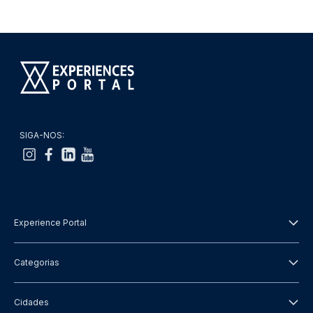
SIGA-NOS:
Experience Portal
Sobre Nós
Categorias
Termos e Condições
City Tours
Cidades
Política de Privacidade