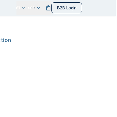
B2B Login
PT
USD
ction