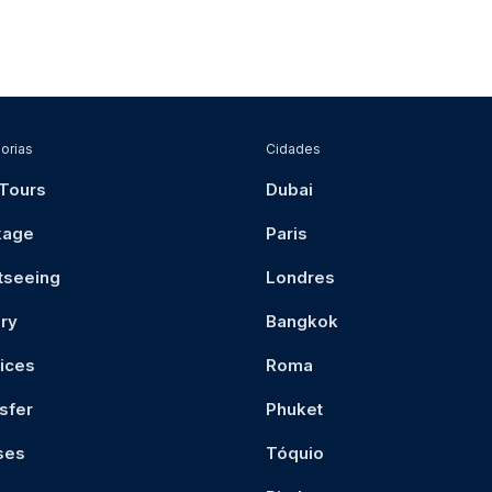
orias
Cidades
 Tours
Dubai
kage
Paris
tseeing
Londres
ry
Bangkok
ices
Roma
sfer
Phuket
ses
Tóquio