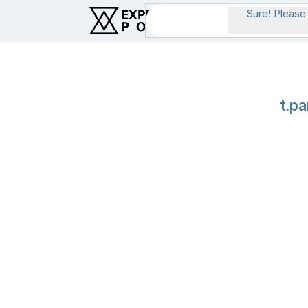
Sure! Please 
Sobre Nós
t.pa